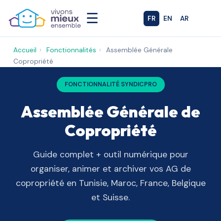
☰
FR
EN
AR
Accueil
›
Fonctionnalités
›
Assemblée Générale
Copropriété
FONCTIONNALITÉ SYNDICPRO
Assemblée Générale de
Copropriété
Guide complet + outil numérique pour
organiser, animer et archiver vos AG de
copropriété en Tunisie, Maroc, France, Belgique
et Suisse.