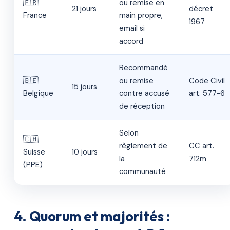
🇫🇷
ou remise en
21 jours
décret
France
main propre,
1967
email si
accord
Recommandé
🇧🇪
ou remise
Code Civil
15 jours
Belgique
contre accusé
art. 577-6
de réception
Selon
🇨🇭
règlement de
CC art.
Suisse
10 jours
la
712m
(PPE)
communauté
4. Quorum et majorités :