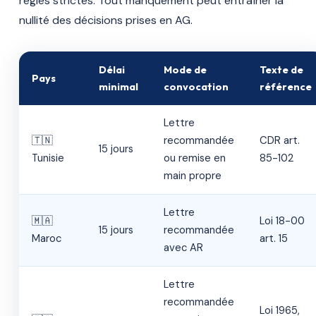
règles strictes. Tout manquement peut entraîner la
nullité des décisions prises en AG.
Délai
Mode de
Texte de
Pays
minimal
convocation
référence
Lettre
🇹🇳
recommandée
CDR art.
15 jours
Tunisie
ou remise en
85-102
main propre
Lettre
🇲🇦
Loi 18-00
15 jours
recommandée
Maroc
art. 15
avec AR
Lettre
recommandée
Loi 1965,