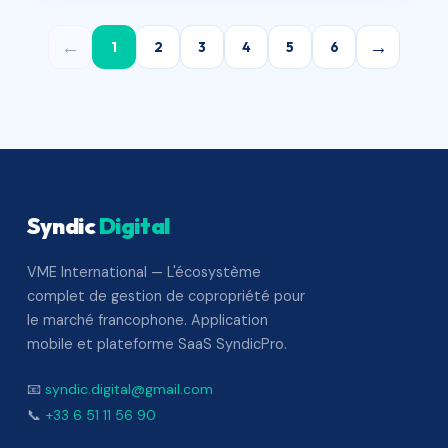
←
→
1
2
3
4
5
6
Syndic
Digital
VME International — L'écosystème
complet de gestion de copropriété pour
le marché francophone. Application
mobile et plateforme SaaS SyndicPro.
📧
syndic.digital@gmail.com
📞
+33 6 51 11 56 90