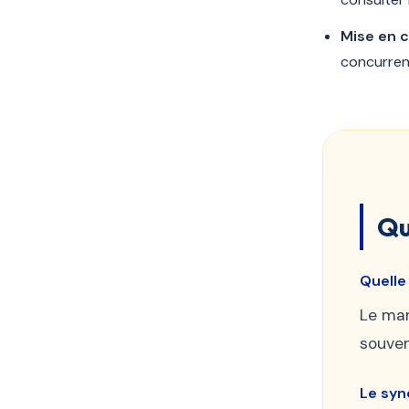
Mise en 
concurrenc
Qu
Quelle
Le ma
souven
Le syn