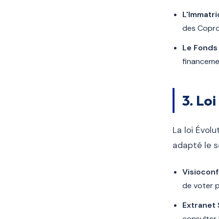
L'Immatric
des Copro
Le Fonds 
financeme
3. Loi
La loi Évo
adapté le s
Visioconf
de voter 
Extranet 
consulter 