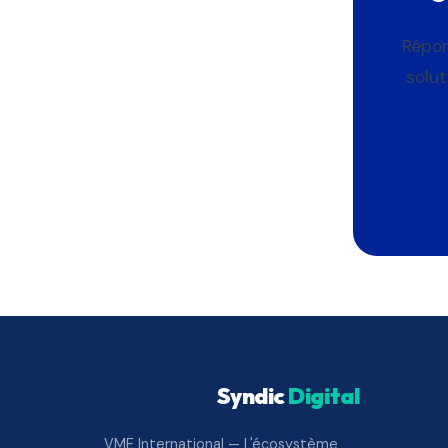
Répon
solu
Syndic
Digital
VME International — L'écosystème