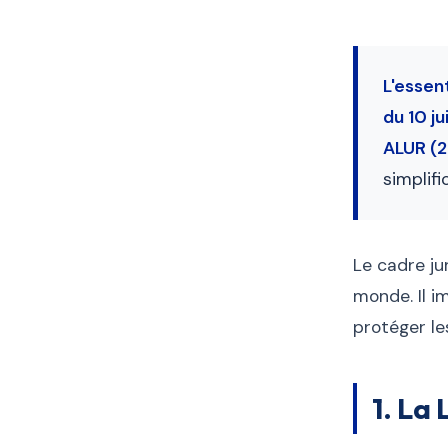
L'essent
du 10 ju
ALUR (2
simplif
Le cadre ju
monde. Il i
protéger le
1. La 