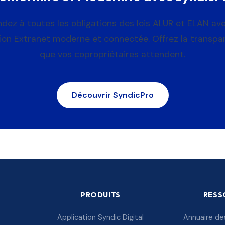
dez à toutes les obligations des lois ALUR et ELAN av
tion Extranet moderne et connectée. Offrez la transpa
que vos copropriétaires attendent.
Découvrir SyndicPro
PRODUITS
RESS
Application Syndic Digital
Annuaire de