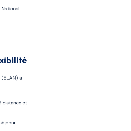
e National
e
xibilité
 (ELAN) a
à distance et
isé pour