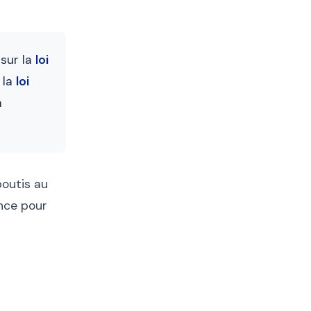
sur la
loi
 la
loi
a
boutis au
nce pour