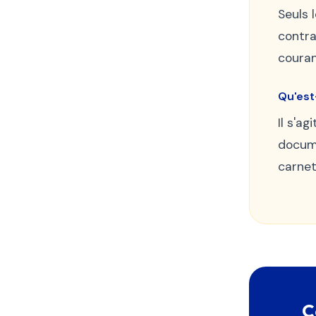
Seuls 
contra
couran
Qu'est
Il s'a
docume
carnet
C