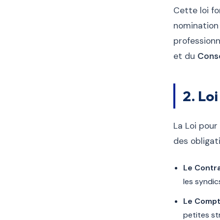
Cette loi fo
nomination 
professionne
et du
Conse
2. Lo
La Loi pour
des obligat
Le Contra
les syndic
Le Compt
petites st