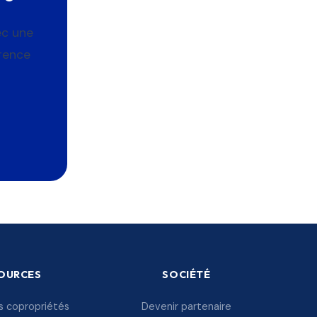
ec une
rence
OURCES
SOCIÉTÉ
s copropriétés
Devenir partenaire