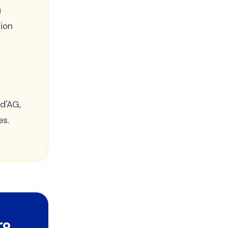
u
ion
d'AG,
es.
ro