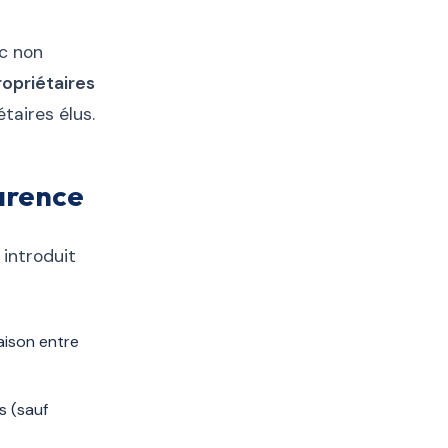
ic non
opriétaires
taires élus.
parence
introduit
aison entre
s (sauf