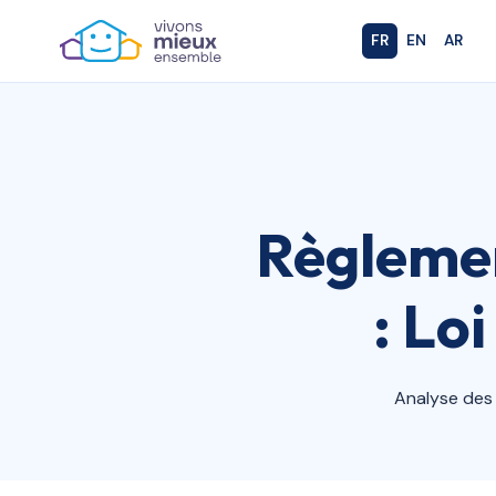
FR
EN
AR
Règlemen
: Lo
Analyse des 