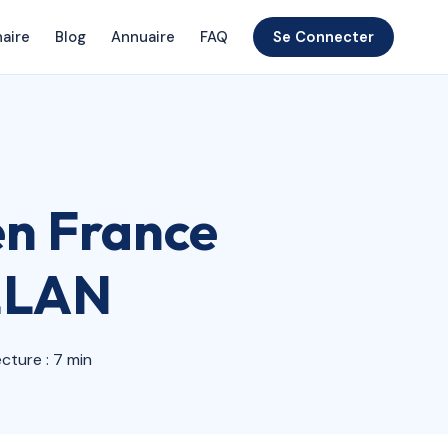
naire
Blog
Annuaire
FAQ
Se Connecter
en France
 ELAN
cture : 7 min