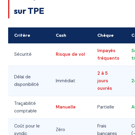
sur TPE
Critère
Cash
Chèque
C
Impayés
S
Sécurité
Risque de vol
fréquents
t
2 à 5
Délai de
Immédiat
jours
2
disponibilité
ouvrés
Traçabilité
Manuelle
Partielle
A
comptable
Coût pour le
Frais
C
Zéro
syndic
bancaires
(